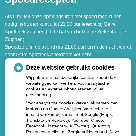
Als u buiten onze openingsuren met spoed medicijnen
nodig hebt, dan kunt u tot 21:00 uur terecht bij Gelre
Apotheek Zutphen (in de hal van het Gelre Ziekenhuis te
Zutphen).
Spoedzorg in de avond (na 21:00 uur) en in de nacht wordt
door Gelre Apotheek Apeldoorn verleend.
Deze website gebruikt cookies
Gelre Apotheek Zutphen
Den Elterweg 77
Wij gebruiken noodzakelijke cookies zodat deze
website goed kan werken. Voor analytische
7207 AE Zutphen
cookies en externe inhoud vragen wij uw
Tel. 088 - 105 3399
toestemming.
Voor analytische cookies werken wij samen met
Gelre Apotheek Apeldoorn
Matomo en Google Analytics. Voor externe
inhoud werken wij samen met Google (Maps,
Albert Schweitzerlaan 31 (route 2)
Translate en Reviews), YouTube, Vimeo,
7334 DZ Apeldoorn
Facebook, Instagram, X (Twitter), Qualizorg,
Tel.
088 – 105 3389
Patiëntenvertellen en ZorgkaartNederland. Deze