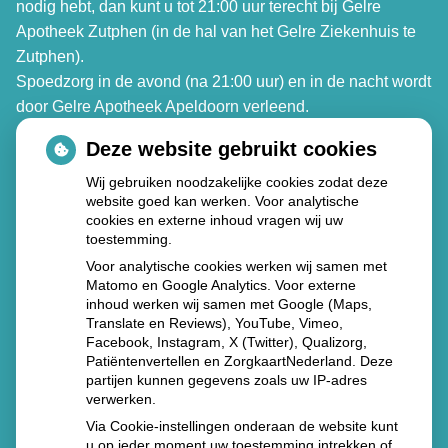
nodig hebt, dan kunt u tot 21:00 uur terecht bij Gelre
Apotheek Zutphen (in de hal van het Gelre Ziekenhuis te
Zutphen).
Spoedzorg in de avond (na 21:00 uur) en in de nacht wordt
door Gelre Apotheek Apeldoorn verleend.
Deze website gebruikt cookies
Gelre Apotheek Zutphen
Den Elterweg 77
Wij gebruiken noodzakelijke cookies zodat deze
website goed kan werken. Voor analytische
7207 AE Zutphen
cookies en externe inhoud vragen wij uw
Tel. 088 - 105 3399
toestemming.
Voor analytische cookies werken wij samen met
Gelre Apotheek Apeldoorn
Matomo en Google Analytics. Voor externe
inhoud werken wij samen met Google (Maps,
Albert Schweitzerlaan 31 (route 2)
Translate en Reviews), YouTube, Vimeo,
7334 DZ Apeldoorn
Facebook, Instagram, X (Twitter), Qualizorg,
Tel.
088 – 105 3389
Patiëntenvertellen en ZorgkaartNederland. Deze
partijen kunnen gegevens zoals uw IP-adres
verwerken.
Via Cookie-instellingen onderaan de website kunt
u op ieder moment uw toestemming intrekken of