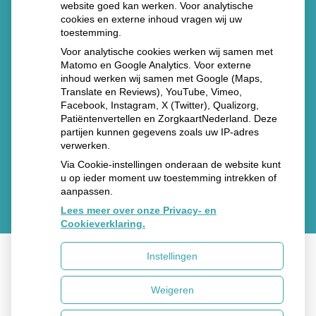
website goed kan werken. Voor analytische
7207 AE Zutphen
cookies en externe inhoud vragen wij uw
Tel. 088 - 105 3399
toestemming.
Voor analytische cookies werken wij samen met
Gelre Apotheek Apeldoorn
Matomo en Google Analytics. Voor externe
inhoud werken wij samen met Google (Maps,
Albert Schweitzerlaan 31 (route 2)
Translate en Reviews), YouTube, Vimeo,
7334 DZ Apeldoorn
Facebook, Instagram, X (Twitter), Qualizorg,
Tel.
088 – 105 3389
Patiëntenvertellen en ZorgkaartNederland. Deze
partijen kunnen gegevens zoals uw IP-adres
verwerken.
Via Cookie-instellingen onderaan de website kunt
u op ieder moment uw toestemming intrekken of
aanpassen.
Lees meer over onze Privacy- en
Cookieverklaring.
Instellingen
Uw Zorg Online
|
Beheer
Weigeren