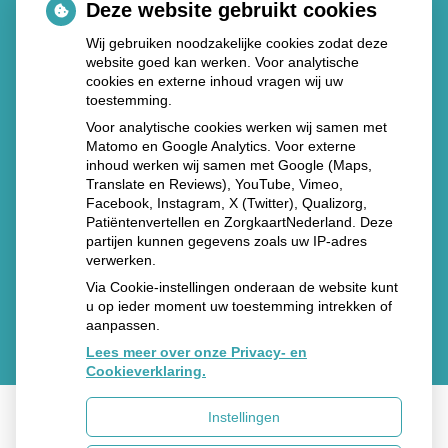
Deze website gebruikt cookies
Gelre Apotheek Zutphen
Wij gebruiken noodzakelijke cookies zodat deze
Den Elterweg 77
website goed kan werken. Voor analytische
7207 AE Zutphen
cookies en externe inhoud vragen wij uw
Tel. 088 - 105 3399
toestemming.
Voor analytische cookies werken wij samen met
Gelre Apotheek Apeldoorn
Matomo en Google Analytics. Voor externe
inhoud werken wij samen met Google (Maps,
Albert Schweitzerlaan 31 (route 2)
Translate en Reviews), YouTube, Vimeo,
7334 DZ Apeldoorn
Facebook, Instagram, X (Twitter), Qualizorg,
Tel.
088 – 105 3389
Patiëntenvertellen en ZorgkaartNederland. Deze
partijen kunnen gegevens zoals uw IP-adres
verwerken.
Via Cookie-instellingen onderaan de website kunt
u op ieder moment uw toestemming intrekken of
aanpassen.
Lees meer over onze Privacy- en
Cookieverklaring.
Instellingen