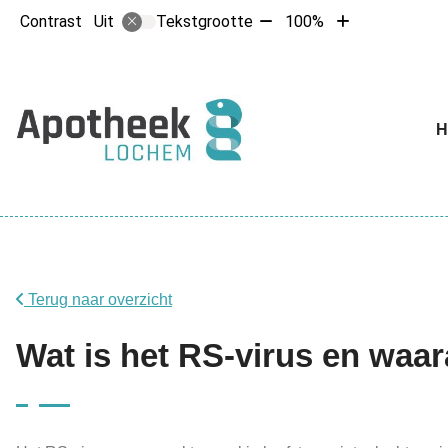
Tekst
Tekst
Contrast
Tekstgrootte
100%
Uit
verkleinen
vergroten
met
met
10%
10%
Hoofdme
Terug naar overzicht
Wat is het RS-virus en waar