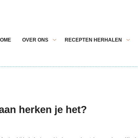
nu
HOME
OVER ONS
RECEPTEN HERHALEN
Over
Rec
ons
herh
submenu
sub
aan herken je het?