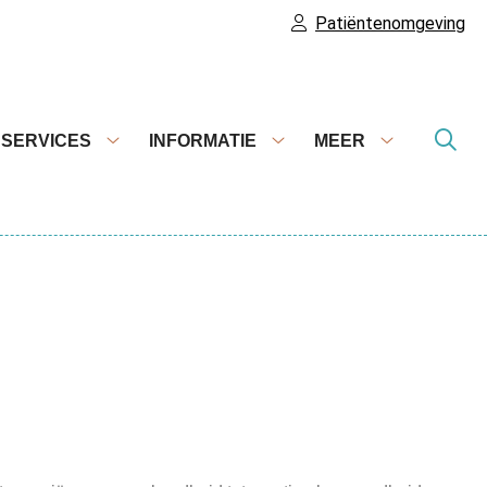
Patiëntenomgeving
SERVICES
INFORMATIE
MEER
epten
Services
Informatie
Meer
alen
submenu
submenu
submenu
menu